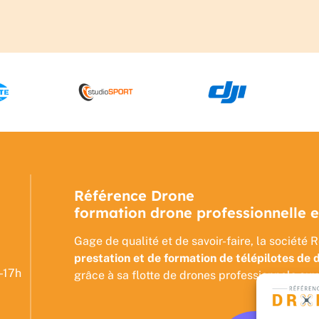
Référence Drone
formation drone professionnelle e
Gage de qualité et de savoir-faire, la sociét
prestation et de formation de télépilotes de 
-17h
grâce à sa flotte de drones professionnels aux