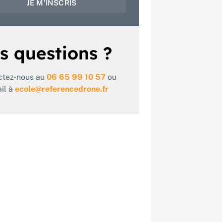
JE M'INSCRIS
s questions ?
ctez-nous au
06 65 99 10 57
ou
il à
ecole@referencedrone.fr