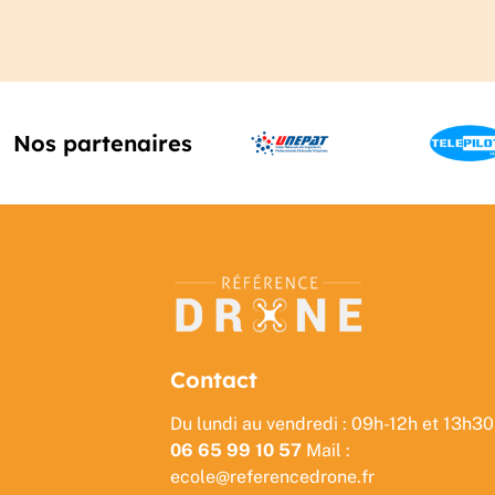
Nos partenaires
Contact
Du lundi au vendredi : 09h-12h et 13h30
06 65 99 10 57
Mail :
ecole@referencedrone.fr