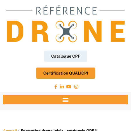
Catalogue CPF
Certification QUALIOPI
Accueil
»
Formation drone loisir – catégorie OPEN